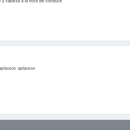
y cabeza a la hora de conducir.
aplausos :aplausos