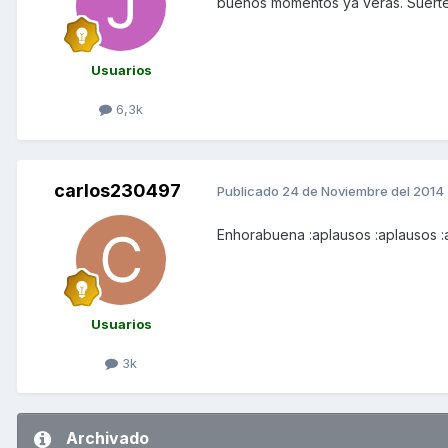
buenos momentos ya veras. Suerte 
Usuarios
6,3k
carlos230497
Publicado
24 de Noviembre del 2014
Enhorabuena :aplausos :aplausos :
Usuarios
3k
Archivado