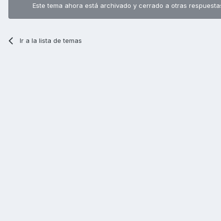
Este tema ahora está archivado y cerrado a otras respuesta
Ir a la lista de temas