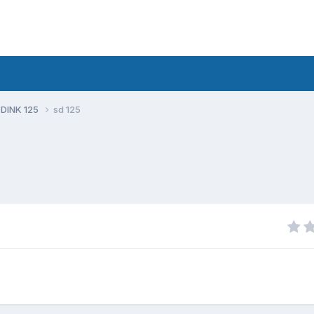
 DINK 125
sd 125