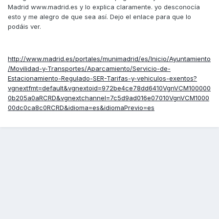
Madrid www.madrid.es y lo explica claramente. yo desconocía
esto y me alegro de que sea así. Dejo el enlace para que lo
podáis ver.
http://www.madrid.es/portales/munimadrid/es/Inicio/Ayuntamiento
/Movilidad-y-Transportes/Aparcamiento/Servicio-de-
Estacionamiento-Regulado-SER-Tarifas-y-vehiculos-exentos?
vgnextfmt=default&vgnextoid=972be4ce78dd6410VgnVCM100000
0b205a0aRCRD&vgnextchannel=7c5d9ad016e07010VgnVCM1000
00dc0ca8c0RCRD&idioma=es&idiomaPrevio=es