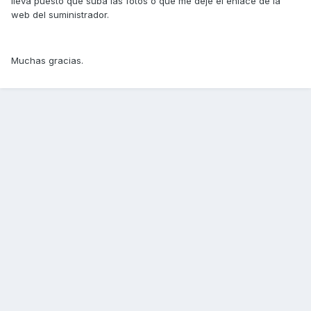
lleva puesto que suba las fotos o que me deje el enlace de la
web del suministrador.
Muchas gracias.