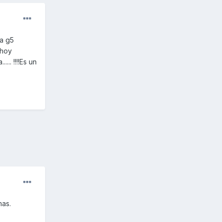
la g5
 hoy
.. !!!!Es un
mas.