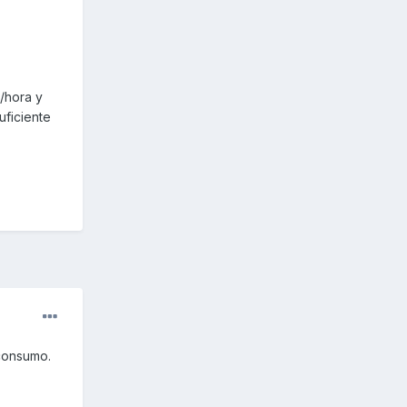
/hora y
uficiente
consumo.