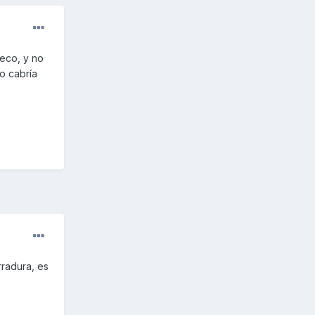
seco, y no
o cabría
rradura, es