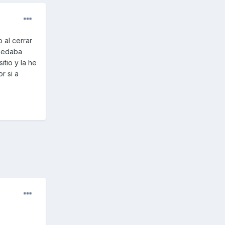
 al cerrar
quedaba
itio y la he
r si a