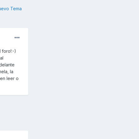
nuevo Tema
foro!:-)
al
delante
ela, la
en leer o