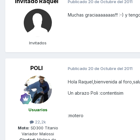
Invitado Raquel
Publicado
20 de Octubre del 2011
Muchas graciaaaaaaas!!! :-) y teng
Invitados
POLI
Publicado
20 de Octubre del 2011
Hola Raquel,bienvenida al foro,sal
Un abrazo Poli :contentisim
Usuarios
:motero
22,2k
Moto:
SD300 Titanio
Variador Malossi
Ciudad:
Molina de