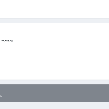
 :motero
s.