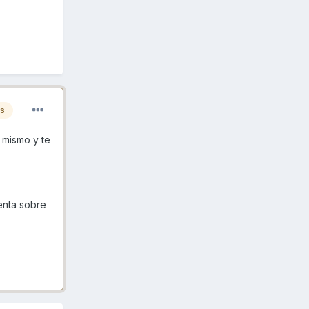
es
l mismo y te
enta sobre