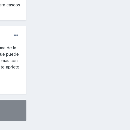
ara cascos
rma de la
 que puede
lemas con
te apriete