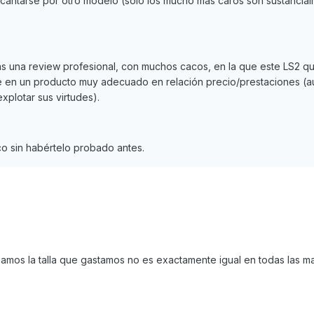
decantarse por otro modelo (sólo los mucho más caros son sustancia
arás una review profesional, con muchos cacos, en la que este LS2 
rte en un producto muy adecuado en relación precio/prestaciones (
xplotar sus virtudes).
o sin habértelo probado antes.
pamos la talla que gastamos no es exactamente igual en todas las m