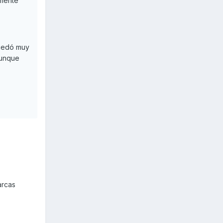
lmente
quedó muy
aunque
arcas