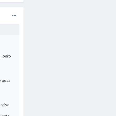
h, pero
o pesa
 salvo