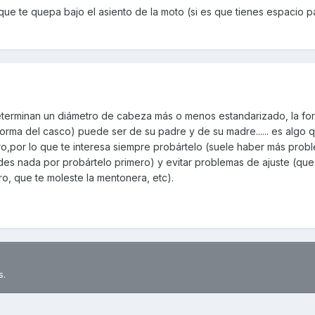
e te quepa bajo el asiento de la moto (si es que tienes espacio p
determinan un diámetro de cabeza más o menos estandarizado, la fo
forma del casco) puede ser de su padre y de su madre...... es algo
ro,por lo que te interesa siempre probártelo (suele haber más prob
es nada por probártelo primero) y evitar problemas de ajuste (que 
o, que te moleste la mentonera, etc).
s.