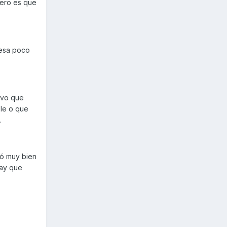
pero es que
pesa poco
lvo que
le o que
.
dó muy bien
hay que