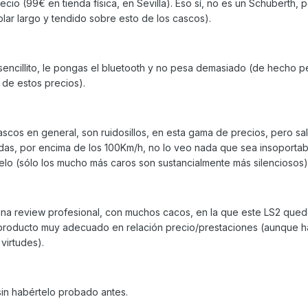
cio (99€ en tienda física, en Sevilla). Eso sí, no es un Schuberth, 
ar largo y tendido sobre esto de los cascos).
 sencillito, le pongas el bluetooth y no pesa demasiado (de hecho 
 de estos precios).
ascos en general, son ruidosillos, en esta gama de precios, pero sa
as, por encima de los 100Km/h, no lo veo nada que sea insoportab
elo (sólo los mucho más caros son sustancialmente más silenciosos)
s una review profesional, con muchos cacos, en la que este LS2 que
n producto muy adecuado en relación precio/prestaciones (aunque 
virtudes).
in habértelo probado antes.