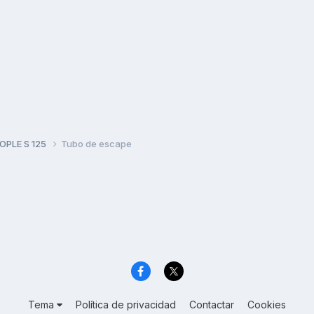
OPLE S 125
Tubo de escape
Tema
Política de privacidad
Contactar
Cookies