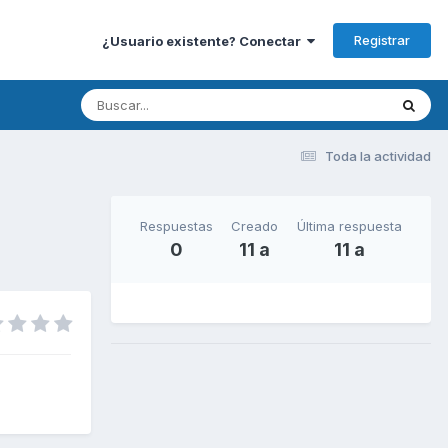
Registrar
¿Usuario existente? Conectar
Toda la actividad
Respuestas
Creado
Última respuesta
0
11 a
11 a