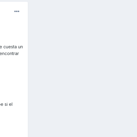
e cuesta un
 encontrar
 si el