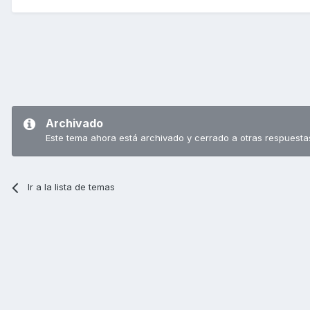
Archivado
Este tema ahora está archivado y cerrado a otras respuesta
Ir a la lista de temas