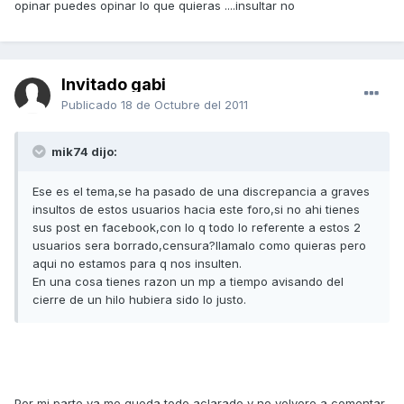
opinar puedes opinar lo que quieras ....insultar no
Invitado gabi
Publicado
18 de Octubre del 2011
mik74 dijo:
Ese es el tema,se ha pasado de una discrepancia a graves
insultos de estos usuarios hacia este foro,si no ahi tienes
sus post en facebook,con lo q todo lo referente a estos 2
usuarios sera borrado,censura?llamalo como quieras pero
aqui no estamos para q nos insulten.
En una cosa tienes razon un mp a tiempo avisando del
cierre de un hilo hubiera sido lo justo.
Por mi parte ya me queda todo aclarado y no volvere a comentar