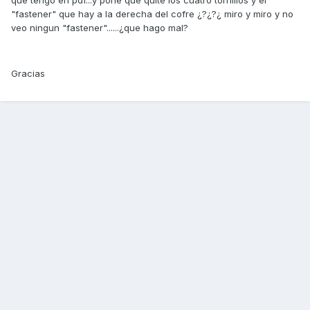
que tengo en pdf...y pone que quite los cuatro tornillos y el
"fastener" que hay a la derecha del cofre ¿?¿?¿ miro y miro y no
veo ningun "fastener"......¿que hago mal?
Gracias