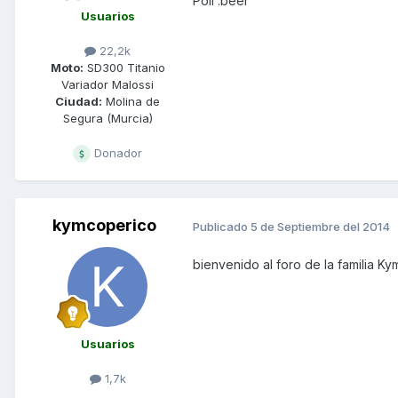
Poli :beer
Usuarios
22,2k
Moto:
SD300 Titanio
Variador Malossi
Ciudad:
Molina de
Segura (Murcia)
Donador
kymcoperico
Publicado
5 de Septiembre del 2014
bienvenido al foro de la familia K
Usuarios
1,7k