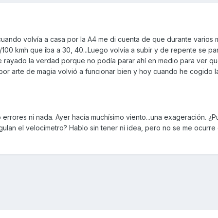
cuando volvía a casa por la A4 me di cuenta de que durante varios m
00 kmh que iba a 30, 40...Luego volvía a subir y de repente se par
 rayado la verdad porque no podía parar ahí en medio para ver qu
 por arte de magia volvió a funcionar bien y hoy cuando he cogido 
errores ni nada. Ayer hacía muchísimo viento...una exageración. ¿
gulan el velocímetro? Hablo sin tener ni idea, pero no se me ocurre 