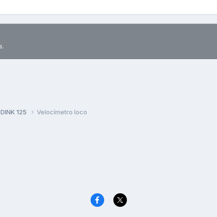
s.
 DINK 125
Velocímetro loco