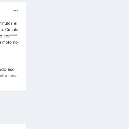
inutos el
ó. Circulé
é coj****
la moto no
Pudo eso
otra cosa -