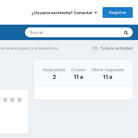
Registrar
¿Usuario existente? Conectar
e linares(jaen) y alrededores
Toda la actividad
Respuestas
Creado
Última respuesta
2
11 a
11 a