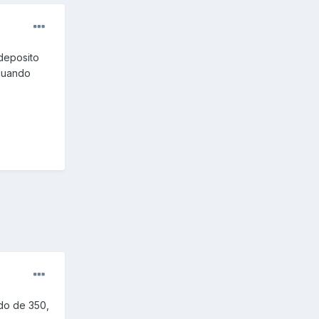
 deposito
 cuando
ado de 350,