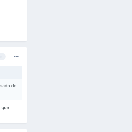
or
pasado de
e que