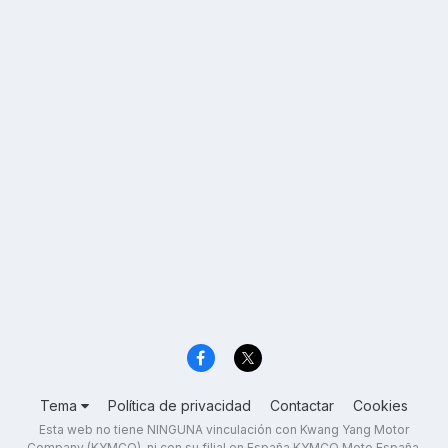
Tema
Política de privacidad
Contactar
Cookies
Esta web no tiene NINGUNA vinculación con Kwang Yang Motor
Company (KYMCO), ni con su filial en España KYMCO Moto España,