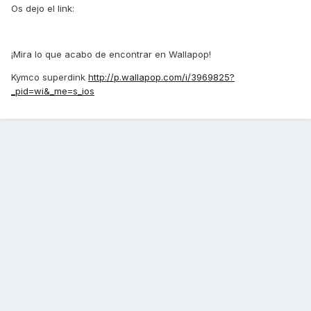
Os dejo el link:
¡Mira lo que acabo de encontrar en Wallapop!
Kymco superdink
http://p.wallapop.com/i/3969825?
_pid=wi&_me=s_ios