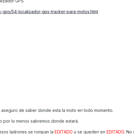
lizador GPS.
es-gps/54-localizador-gps-tracker-para-motos.html
e aseguro de saber donde esta la moto en todo momento.
o por lo menos sabremos donde estará.
sos ladrones se rompan la
EDITADO
y se queden en
EDITADO
. No 