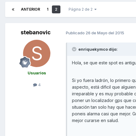
ANTERIOR
1
2
Página 2 de 2
stebanovic
Publicado
26 de Mayo del 2015
enriquekymco dijo:
Hola, se que este spot es antigu
Usuarios
Si yo fuera ladrón, lo primero qu
4
aspecto, está dificil que alguie
irreparable y es muy probable 
poner un localizador gps que cue
situación tan solo hay que hace
poneis alarma casi que mejor. G
mejor curarse en salud.