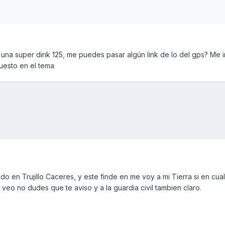
a super dink 125, me puedes pasar algún link de lo del gps? Me i
uesto en el tema
o en Trujillo Caceres, y este finde en me voy a mi Tierra si en cua
a veo no dudes que te aviso y a la guardia civil tambien claro.