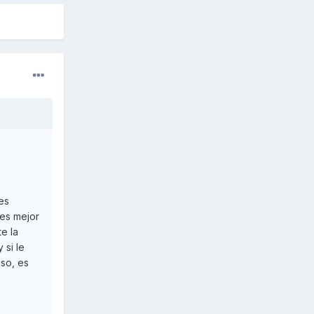
es
 es mejor
e la
 si le
eso, es