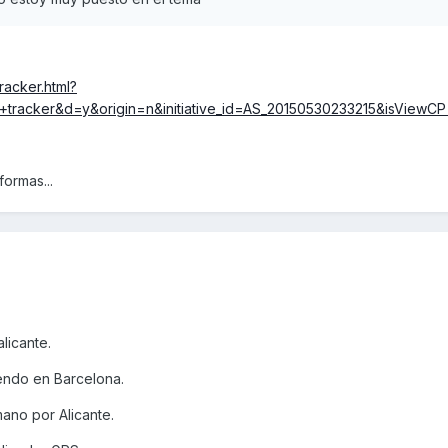
racker.html?
tracker&d=y&origin=n&initiative_id=AS_20150530233215&isViewC
formas...
licante.
iendo en Barcelona.
mano por Alicante.