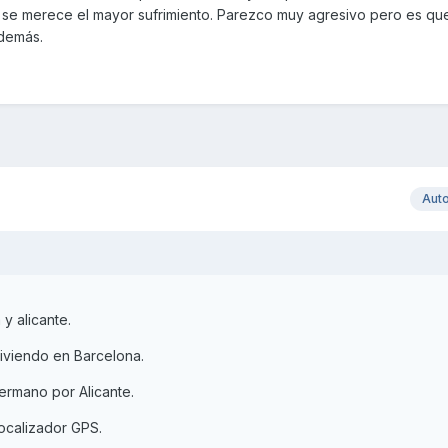
a se merece el mayor sufrimiento. Parezco muy agresivo pero es q
 demás.
Aut
y alicante.
viviendo en Barcelona.
hermano por Alicante.
ocalizador GPS.