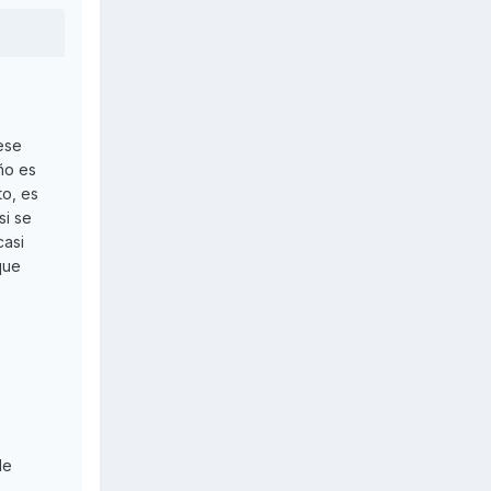
 ese
año es
to, es
si se
casi
que
Me