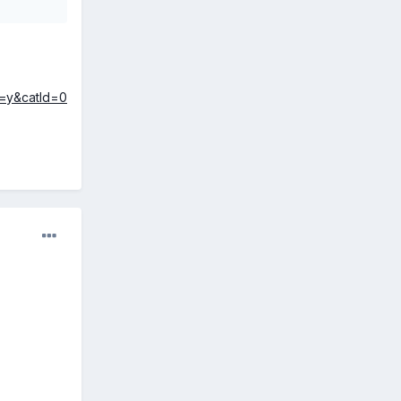
P=y&catId=0