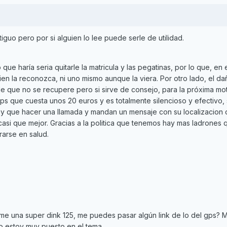
iguo pero por si alguien lo lee puede serle de utilidad.
 que haría seria quitarle la matricula y las pegatinas, por lo que, en
uien la reconozca, ni uno mismo aunque la viera. Por otro lado, el d
e que no se recupere pero si sirve de consejo, para la próxima mo
ps que cuesta unos 20 euros y es totalmente silencioso y efectivo, 
 hay que hacer una llamada y mandan un mensaje con su localizacion 
 casi que mejor. Gracias a la politica que tenemos hay mas ladrones 
rarse en salud.
e una super dink 125, me puedes pasar algún link de lo del gps? 
no estoy muy puesto en el tema