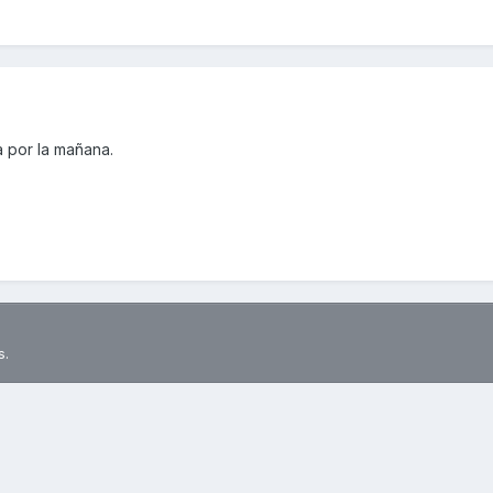
a por la mañana.
s.