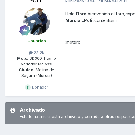
POLI
Publicado
13 de Octubre del 2011
Hola
Flora
,bienvenida al foro,esp
Murcia...
Poli
:contentisim
Usuarios
:motero
22,2k
Moto:
SD300 Titanio
Variador Malossi
Ciudad:
Molina de
Segura (Murcia)
Donador
Archivado
Este tema ahora está archivado y cerrado a otras respuesta