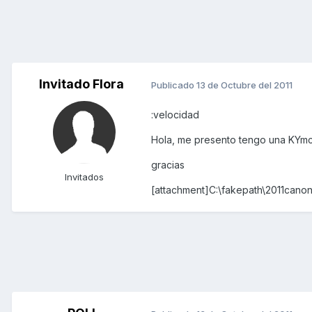
Invitado Flora
Publicado
13 de Octubre del 2011
:velocidad
Hola, me presento tengo una KYmco 
gracias
Invitados
[attachment]C:\fakepath\2011canon