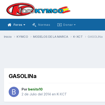
Foros
Normas
Donar
Inicio
KYMCO
MODELOS DE LA MARCA
K-XCT
GASOLINa
GASOLINa
Por
benito10
2 de Julio del 2014
en
K-XCT