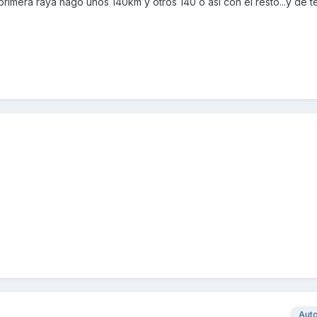
rimera raya hago unos 140km y otros 140 o asi con el resto...y de 
Aut