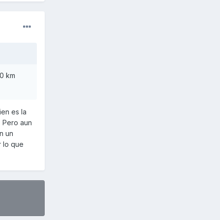
00 km
en es la
. Pero aun
en un
r lo que