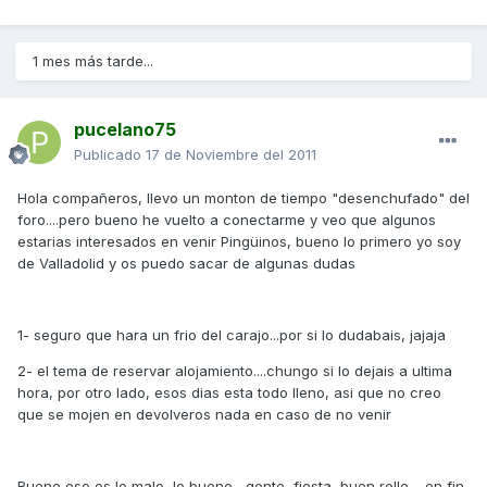
1 mes más tarde...
pucelano75
Publicado
17 de Noviembre del 2011
Hola compañeros, llevo un monton de tiempo "desenchufado" del
foro....pero bueno he vuelto a conectarme y veo que algunos
estarias interesados en venir Pingüinos, bueno lo primero yo soy
de Valladolid y os puedo sacar de algunas dudas
1- seguro que hara un frio del carajo...por si lo dudabais, jajaja
2- el tema de reservar alojamiento....chungo si lo dejais a ultima
hora, por otro lado, esos dias esta todo lleno, asi que no creo
que se mojen en devolveros nada en caso de no venir
Bueno eso es lo malo, lo bueno....gente, fiesta, buen rollo.....en fin