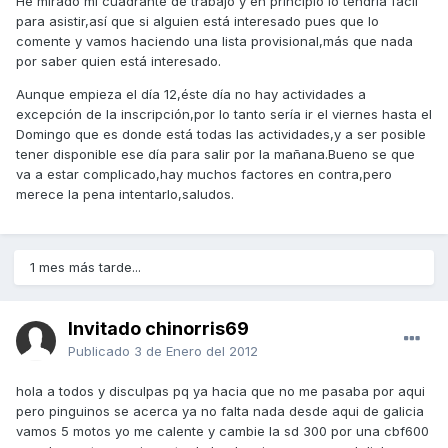
He mirado mi cuadrante de trabajo y en principio lo tendría fácil
para asistir,así que si alguien está interesado pues que lo
comente y vamos haciendo una lista provisional,más que nada
por saber quien está interesado.
Aunque empieza el día 12,éste día no hay actividades a
excepción de la inscripción,por lo tanto sería ir el viernes hasta el
Domingo que es donde está todas las actividades,y a ser posible
tener disponible ese día para salir por la mañana.Bueno se que
va a estar complicado,hay muchos factores en contra,pero
merece la pena intentarlo,saludos.
1 mes más tarde...
Invitado chinorris69
Publicado
3 de Enero del 2012
hola a todos y disculpas pq ya hacia que no me pasaba por aqui
pero pinguinos se acerca ya no falta nada desde aqui de galicia
vamos 5 motos yo me calente y cambie la sd 300 por una cbf600