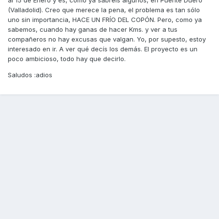
al 15 de Enero y es, como ya sabréis algunos, en Puente Duero
(Valladolid). Creo que merece la pena, el problema es tan sólo
uno sin importancia, HACE UN FRÍO DEL COPÓN. Pero, como ya
sabemos, cuando hay ganas de hacer Kms. y ver a tus
compañeros no hay excusas que valgan. Yo, por supesto, estoy
interesado en ir. A ver qué decís los demás. El proyecto es un
poco ambicioso, todo hay que decirlo.
Saludos :adios