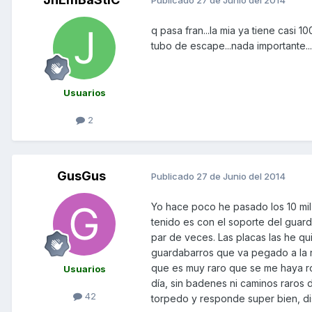
Publicado
27 de Junio del 2014
q pasa fran...la mia ya tiene casi
tubo de escape...nada importante.
Usuarios
2
GusGus
Publicado
27 de Junio del 2014
Yo hace poco he pasado los 10 mi
tenido es con el soporte del guard
par de veces. Las placas las he q
guardabarros que va pegado a la r
que es muy raro que se me haya rot
Usuarios
día, sin badenes ni caminos raro
42
torpedo y responde super bien, di