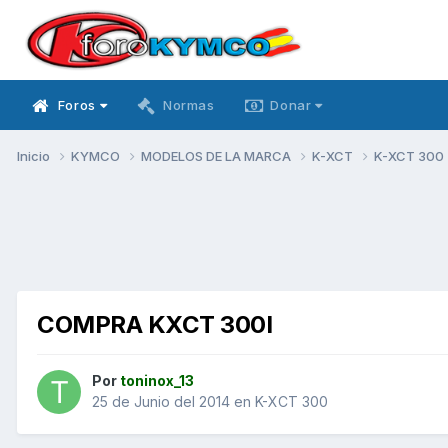
Foros
Normas
Donar
Inicio
KYMCO
MODELOS DE LA MARCA
K-XCT
K-XCT 300
COMPRA KXCT 300I
Por
toninox_13
25 de Junio del 2014
en
K-XCT 300