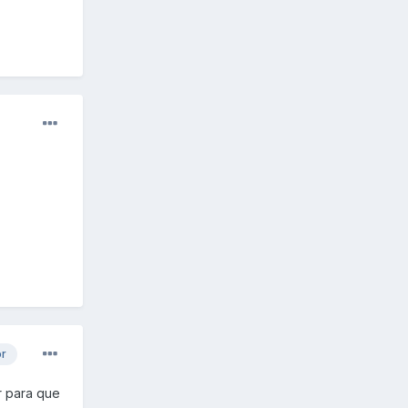
or
r para que