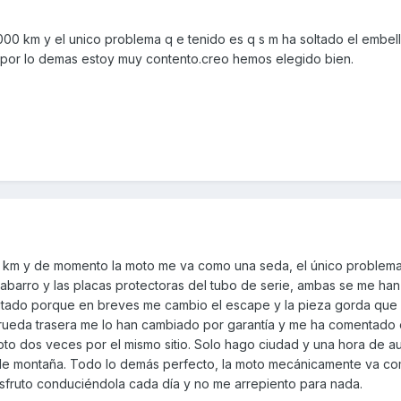
 10000 km y el unico problema q e tenido es q s m ha soltado el embe
..por lo demas estoy muy contento.creo hemos elegido bien.
l km y de momento la moto me va como una seda, el único problem
abarro y las placas protectoras del tubo de serie, ambas se me han
uitado porque en breves me cambio el escape y la pieza gorda que 
ueda trasera me lo han cambiado por garantía y me ha comentado el
o dos veces por el mismo sitio. Solo hago ciudad y una hora de aut
s de montaña. Todo lo demás perfecto, la moto mecánicamente va c
sfruto conduciéndola cada día y no me arrepiento para nada.