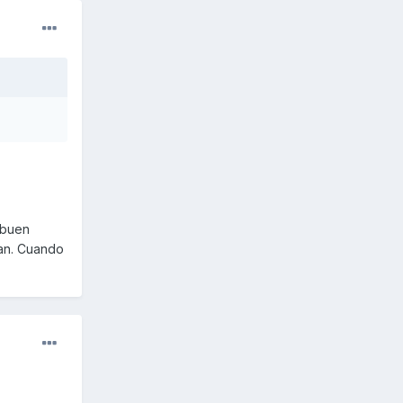
 buen
ran. Cuando