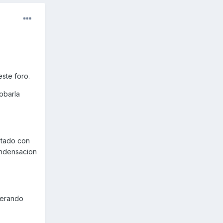
ste foro.
obarla
stado con
condensacion
perando