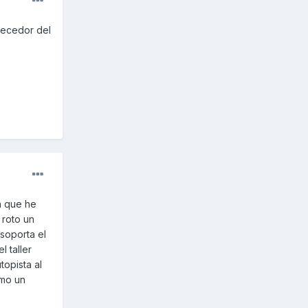
llecedor del
a que he
 roto un
soporta el
 taller
opista al
omo un