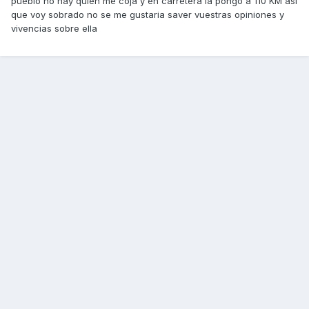
pueblo no hay quien me coja y en carretera la pongo a 110 KM asi
que voy sobrado no se me gustaria saver vuestras opiniones y
vivencias sobre ella