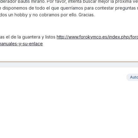
erador Bautis mirarlo. Por favor, intenta buscar mejor la proxima v
e disponemos de todo el que querríamos para contestar preguntas 
dos un hobby y no cobramos por ello. Gracias.
as el de la guantera y listos
http://www.forokymco.es/index.php/for
-manuales-y-su-enlace
Aut