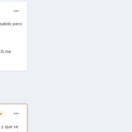
salido pero
 Si me
es
a y que se