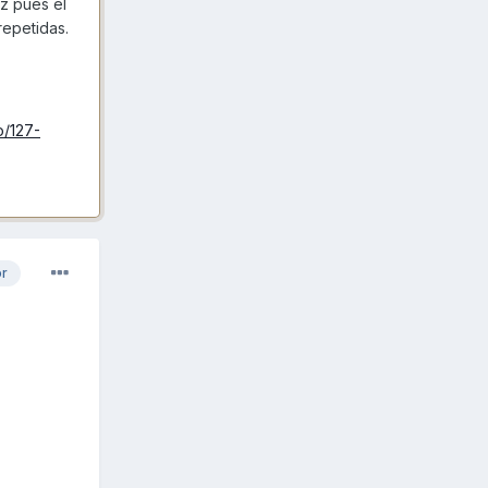
ez pues el
repetidas.
o/127-
or