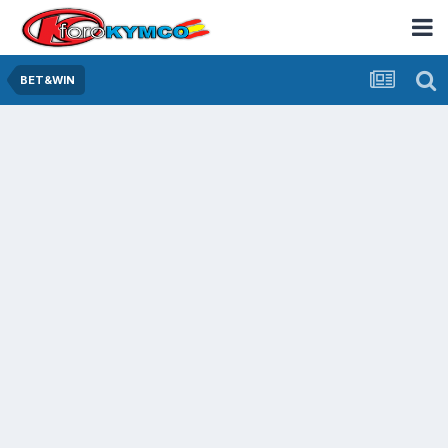
BET&WIN