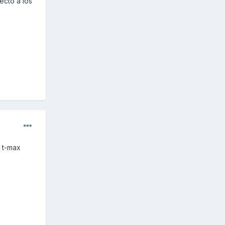
ecto a los
 t-max