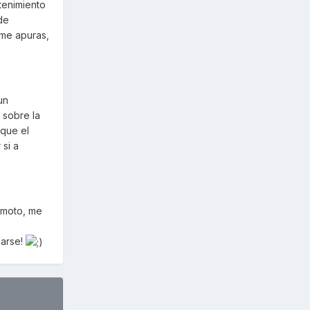
ntenimiento
 de
 me apuras,
un
 sobre la
 que el
si a
a moto, me
darse!