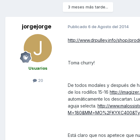
3 meses más tarde...
jorgejorge
Publicado
6 de Agosto del 2014
http://www.drpulley.info/shop/pro
Toma churry!
Usuarios
20
De todos modales y después de ha
de los rodillos 15-16
http://imagize
automáticamente los descartan. Lu
aguja selecta.
http://www.maloss
M=180&MM=MO%2FKYXC400&Ty
Está claro que nos apetece que nu