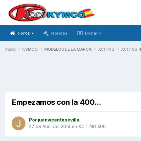
Foros
Normas
Donar
Inicio
KYMCO
MODELOS DE LA MARCA
XCITING
XCITING 
Empezamos con la 400...
Por
juanvicentesevilla
27 de Abril del 2014
en
XCITING 400