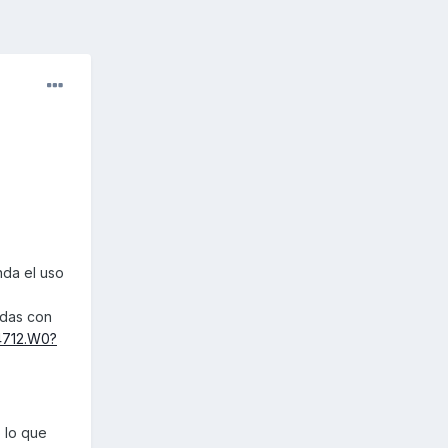
nda el uso
rdas con
4712.W0?
 lo que