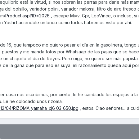
uilibrio está la virtud, si nos sobran las perras para darle más ma
del bolsillo, variador polini, variador malossi, filtro de aire fresco
com/Product.asp?ID=2026
, escape Mivv, Gpr, LeoVince, o incluso, si
un Yoshi haciéndole un brico como todos habremos visto por ahí.
de 16, que tampoco me quiero pasar el día en la gasolinera, tengo 
ne puestos y me manda fotos por Whatsaap de las pajas que se hace
 un chiquillo el día de Reyes. Pero oiga, no quiero ser más papista
e de la gana que para eso es suya, mi razonamiento queda aquí por 
ier cosa nos escribimos, por cierto, le he cambiado los espejos a l
. Le he colocado unos rizoma.
2012/04/RIZOMA_yamaha_xj6_03_650.jpg
, estos. Ciao señores... a cui
s.