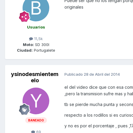
Puede ser que no los tengan porqu
originales
Usuarios
11,5k
Moto:
SD 300I
Ciudad:
Portugalete
ysinodesmientem
Publicado
28 de Abril del 2014
elo
el del video dice que con esa com
,pero la transmision sufre mas y h
tb se pierde mucha punta y secon
respecto a los rodillos si es curio
BANEADO
y no es por el porcentaje , pues ,1
69