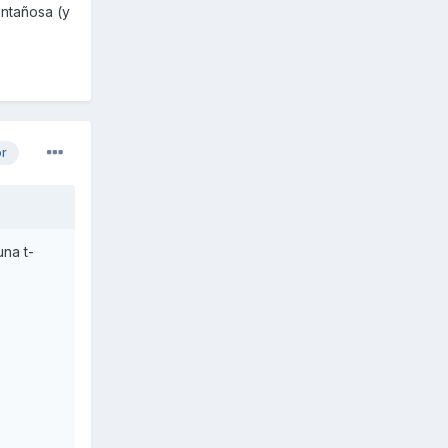
ontañosa (y
or
na t-