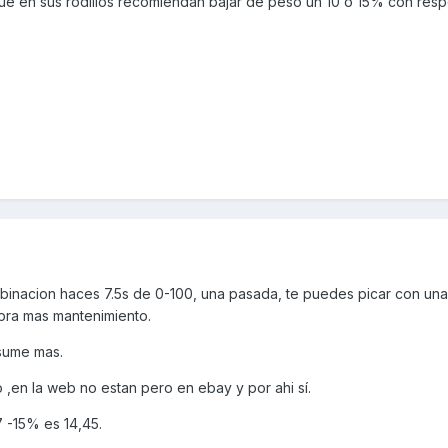
e en sus rodillos recomiendan bajar de peso un 10 o 15% con resp
binacion haces 7.5s de 0-100, una pasada, te puedes picar con una
abra mas mantenimiento.
sume mas.
so ,en la web no estan pero en ebay y por ahi sí.
7 -15% es 14,45.