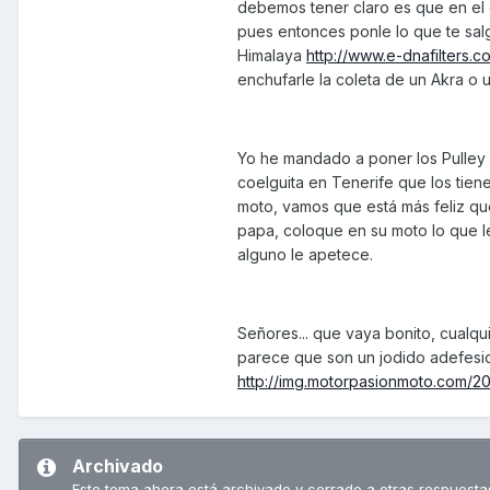
debemos tener claro es que en el eq
pues entonces ponle lo que te salga 
Himalaya
http://www.e-dnafilters.
enchufarle la coleta de un Akra o 
Yo he mandado a poner los Pulley 
coelguita en Tenerife que los tie
moto, vamos que está más feliz que
papa, coloque en su moto lo que l
alguno le apetece.
Señores... que vaya bonito, cualqu
parece que son un jodido adefesio
http://img.motorpasionmoto.com/
Archivado
Este tema ahora está archivado y cerrado a otras respuesta