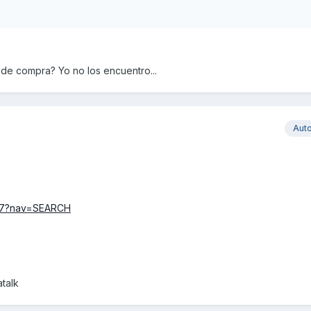
 de compra? Yo no los encuentro...
Aut
517?nav=SEARCH
talk