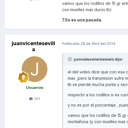
vamos que los rodillos de 15 gr e
con muelles mas duros tb)
7.5s es una pasada.
juanvicentesevill
Publicado
28 de Abril del 2014
a
ysinodesmientemelo dijo:
el del video dice que con esa 
max ,pero la transmision sufre 
tb se pierde mucha punta y se
Usuarios
respecto a los rodillos si es cu
301
y no es por el porcentaje , pues
vamos que los rodillos de 15 g
montañosa (y con muelles mas d