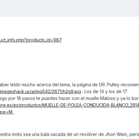
duct_info.php?products_id=987
ber leído mucho acerca del tema, la página de DR. Pulley recomie
r.imageshack.us/a/img542/2671/h2g9.jpg
. Los de 14 y los de 17
ego por 18 pavos te puedes hacer con el muelle Malossi y ya lo bo
istore.es/es/productos/MUELLE-DE-POLEA-CONDUCIDA-BLANCO_291
pe=M.
estra moto sea una bala sacada de un revólver de Jhon Wein, pero