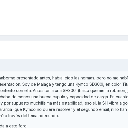
aberme presentado antes, había leído las normas, pero no me habí
resentación. Soy de Málaga y tengo una Kymco SD300i, en color Tita
ntento con ella. Antes tenía una SH300i (hasta que me la robaron), y
haba de menos una buena cúpula y capacidad de carga. En cuanto 
y por supuesto muchíiiisima más estabilidad, eso si, la SH vibra alg
rantía (que Kymco no quiere resolver y el segundo email, ni lo han
aré a través del tema adecuado.
da a este foro.