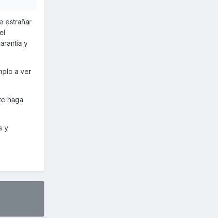
e estrañar
el
arantia y
mplo a ver
 te haga
s y