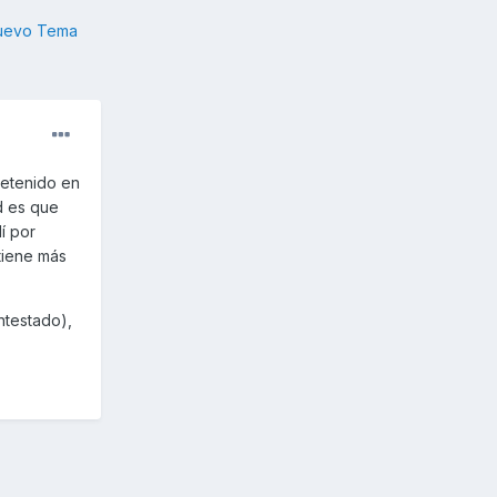
nuevo Tema
detenido en
d es que
í por
tiene más
ntestado),