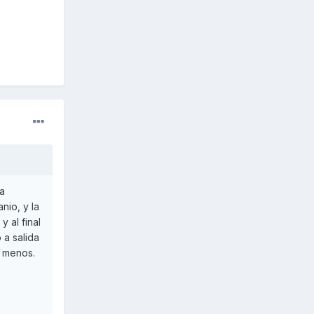
a
nio, y la
 al final
a salida
o menos.