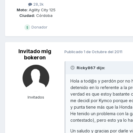
28,3k
Moto:
Agility City 125
Ciudad:
Córdoba
Donador
Invitado mlg
Publicado
1 de Octubre del 2011
bokeron
Ricky867 dijo:
Hola a tod@s y perdón por no h
detenido en lo referente a la p
verdad es que estoy bastante co
Invitados
me decidí por Kymco porque ec
y punta tiene más que la Honda 
He tenido un problema con la ga
contestado), pero esto ya lo h
Un saludo y gracias por darle vi