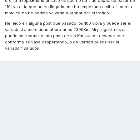
orejita a tope.Bueno el caso es que no ha sido capaz de pasar de
110, yo diria que no ha llegado, me ha empezado a vibrar toda la
moto.Ya no he podido volverla a probar por el trafico.
He leido en alguna post que pasado los 100 vibra y puede ser el
variador.La moto tiene ahora unos 2300Km. Mi pregunta es si
puede ser normal y con paso de los Km. puede desaparecer
conforme se vaya despertando, o de verdad puede ser el
variador?Saludos