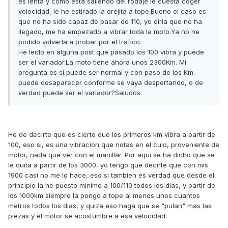
es lenta y como esta saliendo del rodaje le cuesta coger
velocidad, le he estirado la orejita a tope.Bueno el caso es
que no ha sido capaz de pasar de 110, yo diria que no ha
llegado, me ha empezado a vibrar toda la moto.Ya no he
podido volverla a probar por el trafico.
He leido en alguna post que pasado los 100 vibra y puede
ser el variador.La moto tiene ahora unos 2300Km. Mi
pregunta es si puede ser normal y con paso de los Km.
puede desaparecer conforme se vaya despertando, o de
verdad puede ser el variador?Saludos
He de decirte que es cierto que los primeros km vibra a partir de
100, eso si, es una vibracion que notas en el culo, proveniente de
motor, nada que ver con el manillar. Por aqui se ha dicho que se
le quita a partir de los 3000, yo tengo que decirte que con mis
1900 casi no me lo hace, eso si tambien es verdad que desde el
principio la he puesto minimo a 100/110 todos los dias, y partir de
los 1000km siempre la pongo a tope al menos unos cuantos
metros todos los dias, y quiza eso haga que se "pulan" mas las
piezas y el motor se acostumbre a esa velocidad.