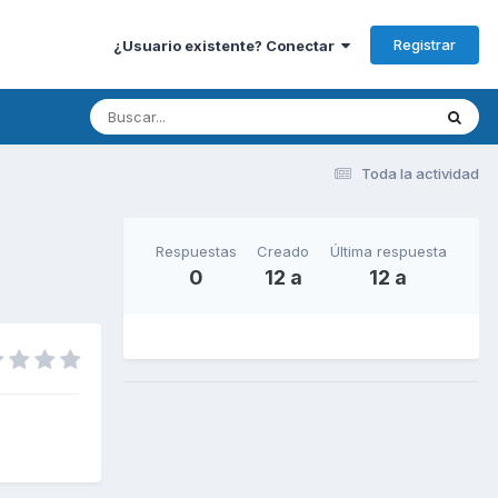
Registrar
¿Usuario existente? Conectar
Toda la actividad
Respuestas
Creado
Última respuesta
0
12 a
12 a