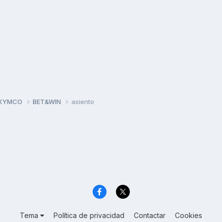
 KYMCO
BET&WIN
asiento
Tema
Política de privacidad
Contactar
Cookies