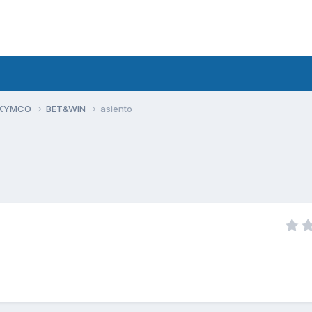
 KYMCO
BET&WIN
asiento