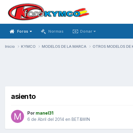
Foros
Normas
Donar
Inicio
KYMCO
MODELOS DE LA MARCA
OTROS MODELOS DE
asiento
Por
manel31
6 de Abril del 2014
en
BET&WIN