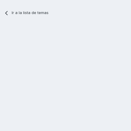
Ir a la lista de temas