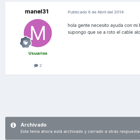
manel31
Publicado
6 de Abril del 2014
hola gente necesito ayuda con mi 
supongo que se a roto el cable alq
Usuarios
2
Archivado
Este tema ahora está archivado y cerrado a otras respuesta