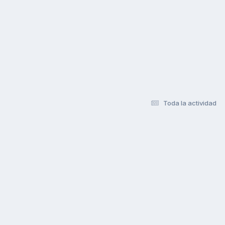
Toda la actividad