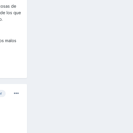
 cosas de
 de los que
o.
los malos
or