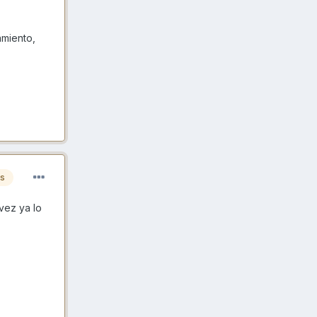
amiento,
es
vez ya lo