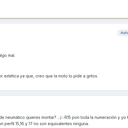
Aut
algo mal.
or estética ya que, creo que la moto lo pide a gritos.
e neumático quieres montar? .../..-R15 pon toda la numeración y yo t
n perfil 15,16 y 17 no son equivalentes ninguna.