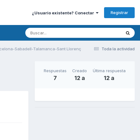
Registrar
¿Usuario existente? Conectar
rcelona-Sabadell-Talamanca-Sant Llorenç
Toda la actividad
Respuestas
Creado
Última respuesta
7
12 a
12 a