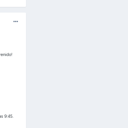
venido!
s 9:45.