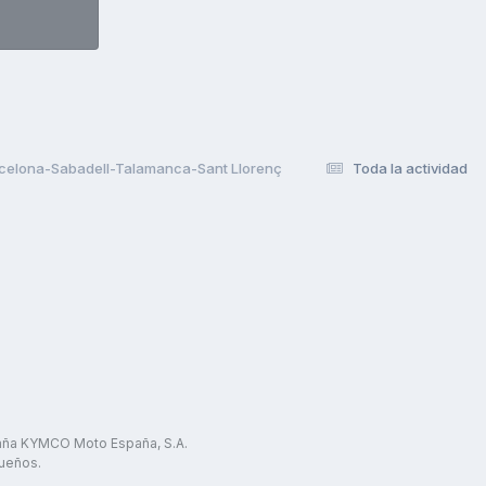
rcelona-Sabadell-Talamanca-Sant Llorenç
Toda la actividad
paña KYMCO Moto España, S.A.
ueños.