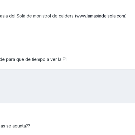
sia del Solà de monistrol de calders (
www.lamasiadelsola.com
)
de para que de tiempo a ver la F1
mas se apunta??