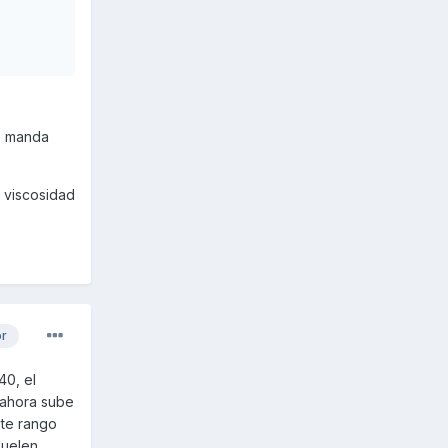
ue manda
 viscosidad
or
40, el
 ahora sube
ste rango
suelen