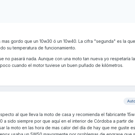
Es mas gordo que un 10w30 ó un 10w40. La cifra "segunda" es la q
do su temperatura de funcionamiento.
e no pasará nada. Aunque con una moto tan nueva yo respetaría la
 poco cuando el motor tuviese un buen puñado de kilómetros.
Aut
specto al que lleva la moto de casa y recomienda el fabricante 15w
 a sido siempre por que aquí en el interior de Córdoba a partir de
sar la moto en las hora de mas calor del día de hay que me guste e
a venox usaba un 5W50 mayormente por problemas de engrase que 