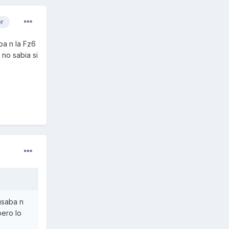
or
ba n la Fz6
no sabia si
usaba n
pero lo