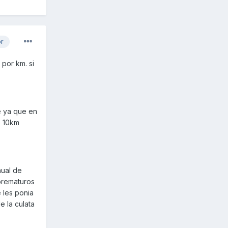
or
 por km. si
e ya que en
e 10km
nual de
prematuros
 les ponia
e la culata