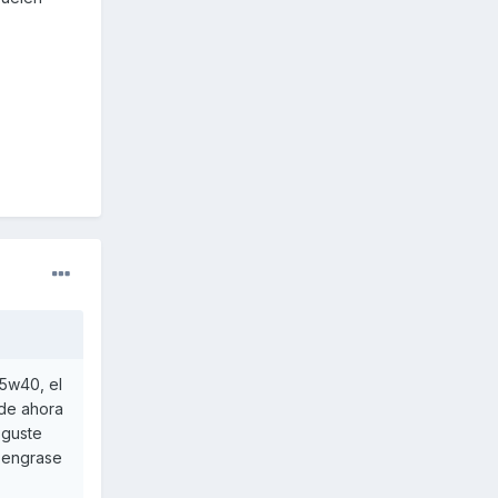
15w40, el
 de ahora
 guste
 engrase