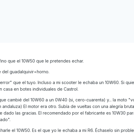
 fino que el 10W50 que le pretendes echar.
e del guadalquivir=horno.
error" que el tuyo. Incluso a mi scooter le echaba un 10W60. Si quie
n casa en botes individuales de Castrol.
que cambié del 10W60 a un 0W40 (si, cero-cuarenta) y... la moto "v
andaluza) El motor era otro. Subía de vueltas con una alegría brutal
 dado las gracias. El recomendado por el fabricante es 10W30 par
ado".
harle el 10W50. Es el que yo le echaba a mi R6. Échaselo sin probl