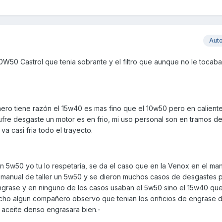
Aut
 10W50 Castrol que tenia sobrante y el filtro que aunque no le tocaba
ro tiene razón el 15w40 es mas fino que el 10w50 pero en calient
ufre desgaste un motor es en frio, mi uso personal son en tramos d
va casi fria todo el trayecto.
un 5w50 yo tu lo respetaría, se da el caso que en la Venox en el ma
 manual de taller un 5w50 y se dieron muchos casos de desgastes 
engrase y en ninguno de los casos usaban el 5w50 sino el 15w40 que
e echo algun compañero observo que tenian los orificios de engrase d
aceite denso engrasara bien.-