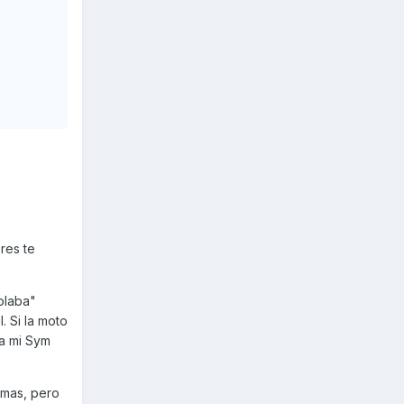
res te
olaba"
. Si la moto
a mi Sym
emas, pero