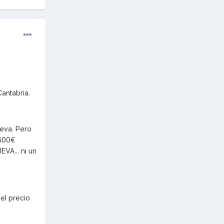
antabria.
ueva. Pero
1600€
VA... ni un
 el precio