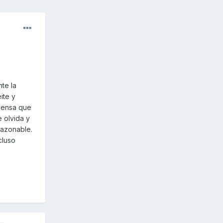
te la
ite y
Piensa que
 olvida y
razonable.
cluso