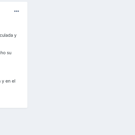
iculada y
cho su
 y en el