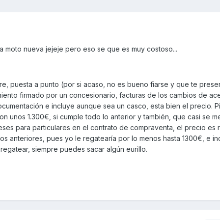
a moto nueva jejeje pero eso se que es muy costoso...
re, puesta a punto (por si acaso, no es bueno fiarse y que te presen
imiento firmado por un concesionario, facturas de los cambios de ace
documentación e incluye aunque sea un casco, esta bien el precio. 
n unos 1.300€, si cumple todo lo anterior y también, que casi se me
eses para particulares en el contrato de compraventa, el precio es 
tos anteriores, pues yo le regatearía por lo menos hasta 1300€, e in
a regatear, siempre puedes sacar algún eurillo.