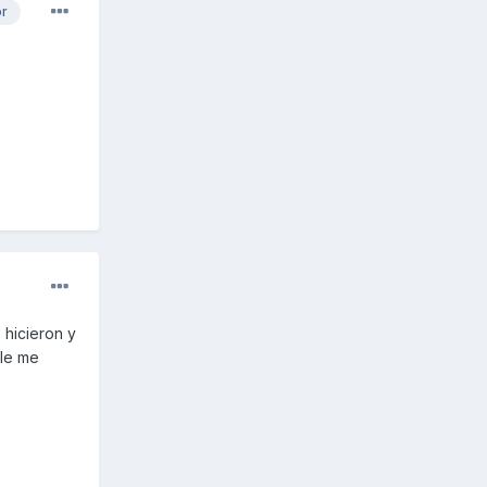
or
 hicieron y
lle me