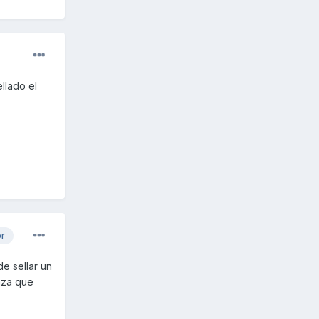
llado el
or
e sellar un
enza que