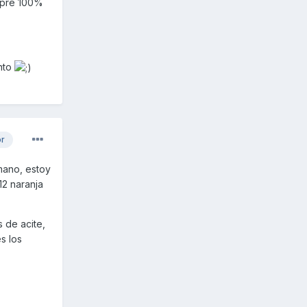
empre 100%
nto
or
mano, estoy
2 naranja
 de acite,
s los