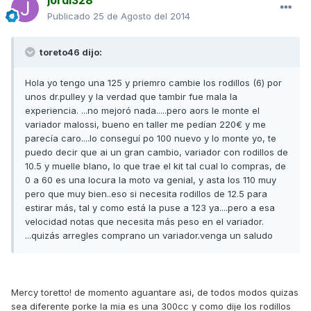
jordi328
Publicado
25 de Agosto del 2014
toreto46 dijo:
Hola yo tengo una 125 y priemro cambie los rodillos (6) por
unos dr.pulley y la verdad que tambir fue mala la
experiencia. ...no mejoró nada.....pero aors le monte el
variador malossi, bueno en taller me pedían 220€ y me
parecía caro....lo conseguí po 100 nuevo y lo monte yo, te
puedo decir que ai un gran cambio, variador con rodillos de
10.5 y muelle blano, lo que trae el kit tal cual lo compras, de
0 a 60 es una locura la moto va genial, y asta los 110 muy
pero que muy bien..eso si necesita rodillos de 12.5 para
estirar más, tal y como está la puse a 123 ya....pero a esa
velocidad notas que necesita más peso en el variador.
...quizás arregles comprano un variador.venga un saludo
Mercy toretto! de momento aguantare asi, de todos modos quizas
sea diferente porke la mia es una 300cc y como dije los rodillos