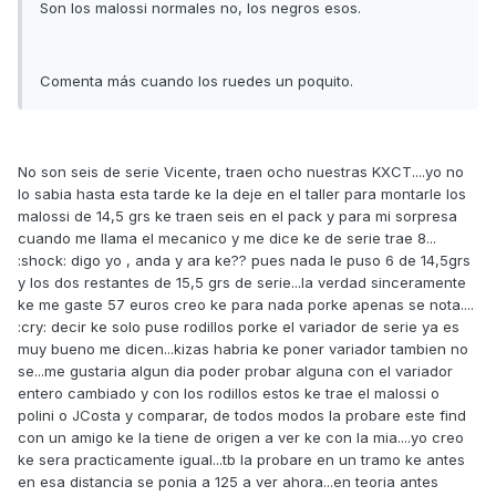
Son los malossi normales no, los negros esos.
Comenta más cuando los ruedes un poquito.
No son seis de serie Vicente, traen ocho nuestras KXCT....yo no
lo sabia hasta esta tarde ke la deje en el taller para montarle los
malossi de 14,5 grs ke traen seis en el pack y para mi sorpresa
cuando me llama el mecanico y me dice ke de serie trae 8...
:shock: digo yo , anda y ara ke?? pues nada le puso 6 de 14,5grs
y los dos restantes de 15,5 grs de serie...la verdad sinceramente
ke me gaste 57 euros creo ke para nada porke apenas se nota....
:cry: decir ke solo puse rodillos porke el variador de serie ya es
muy bueno me dicen...kizas habria ke poner variador tambien no
se...me gustaria algun dia poder probar alguna con el variador
entero cambiado y con los rodillos estos ke trae el malossi o
polini o JCosta y comparar, de todos modos la probare este find
con un amigo ke la tiene de origen a ver ke con la mia....yo creo
ke sera practicamente igual...tb la probare en un tramo ke antes
en esa distancia se ponia a 125 a ver ahora...en teoria antes