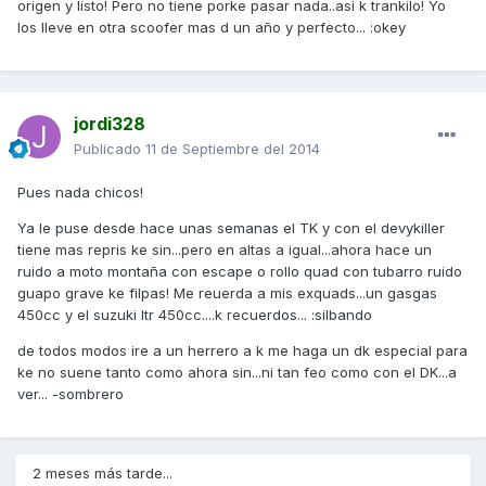
origen y listo! Pero no tiene porke pasar nada..asi k trankilo! Yo
los lleve en otra scoofer mas d un año y perfecto... :okey
jordi328
Publicado
11 de Septiembre del 2014
Pues nada chicos!
Ya le puse desde hace unas semanas el TK y con el devykiller
tiene mas repris ke sin...pero en altas a igual...ahora hace un
ruido a moto montaña con escape o rollo quad con tubarro ruido
guapo grave ke filpas! Me reuerda a mis exquads...un gasgas
450cc y el suzuki ltr 450cc....k recuerdos... :silbando
de todos modos ire a un herrero a k me haga un dk especial para
ke no suene tanto como ahora sin...ni tan feo como con el DK...a
ver... -sombrero
2 meses más tarde...