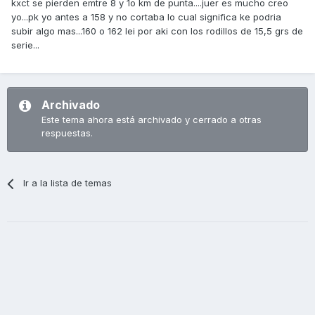
kxct se pierden emtre 8 y 1o km de punta....juer es mucho creo
yo...pk yo antes a 158 y no cortaba lo cual significa ke podria
subir algo mas...160 o 162 lei por aki con los rodillos de 15,5 grs de
serie...
Archivado
Este tema ahora está archivado y cerrado a otras
respuestas.
Ir a la lista de temas