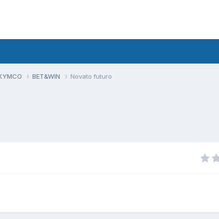
 KYMCO
BET&WIN
Novato futuro