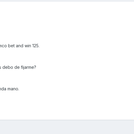
co bet and win 125.
s debo de fijarme?
nda mano.