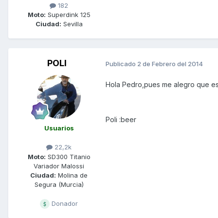
182
Moto:
Superdink 125
Ciudad:
Sevilla
POLI
Publicado
2 de Febrero del 2014
Hola Pedro,pues me alegro que est
Poli :beer
Usuarios
22,2k
Moto:
SD300 Titanio
Variador Malossi
Ciudad:
Molina de
Segura (Murcia)
Donador