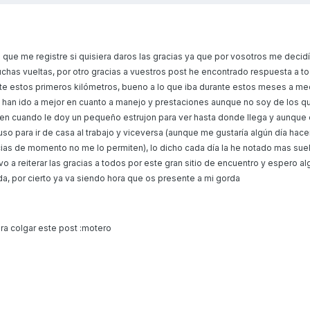
que me registre si quisiera daros las gracias ya que por vosotros me decidí
as vueltas, por otro gracias a vuestros post he encontrado respuesta a to
e estos primeros kilómetros, bueno a lo que iba durante estos meses a me
han ido a mejor en cuanto a manejo y prestaciones aunque no soy de los qu
z en cuando le doy un pequeño estrujon para ver hasta donde llega y aunque 
uso para ir de casa al trabajo y viceversa (aunque me gustaría algún día hace
ncias de momento no me lo permiten), lo dicho cada día la he notado mas sue
vo a reiterar las gracias a todos por este gran sitio de encuentro y espero a
a, por cierto ya va siendo hora que os presente a mi gorda
para colgar este post :motero