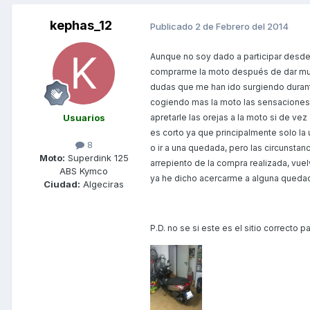
kephas_12
Publicado
2 de Febrero del 2014
Aunque no soy dado a participar desde 
comprarme la moto después de dar much
dudas que me han ido surgiendo durant
cogiendo mas la moto las sensaciones 
Usuarios
apretarle las orejas a la moto si de ve
es corto ya que principalmente solo la 
8
o ir a una quedada, pero las circunsta
Moto:
Superdink 125
arrepiento de la compra realizada, vuel
ABS Kymco
ya he dicho acercarme a alguna quedad
Ciudad:
Algeciras
P.D. no se si este es el sitio correcto 