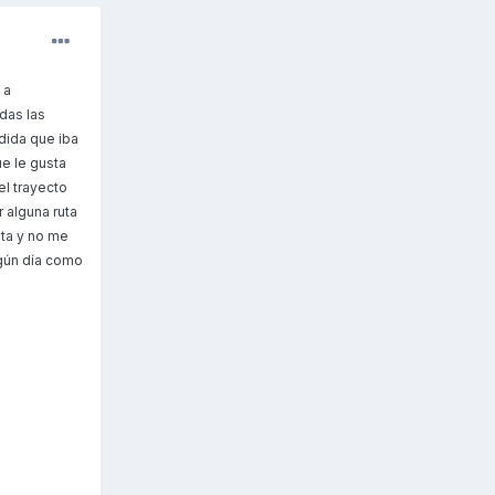
 a
das las
dida que iba
e le gusta
el trayecto
r alguna ruta
lta y no me
lgún día como