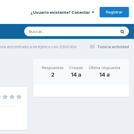
Registrar
¿Usuario existente? Conectar
ema encontrado a mi Kymco con 2300 Km
Toda la actividad
Respuestas
Creado
Última respuesta
2
14 a
14 a