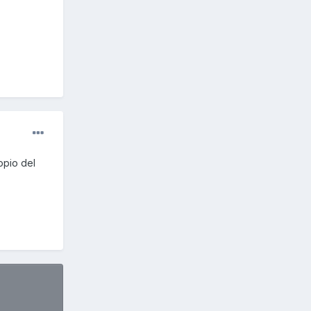
opio del
)