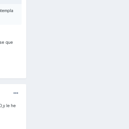
ntempla
 se que
D,y le he