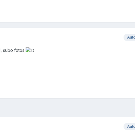
Aut
d, subo fotos
Aut