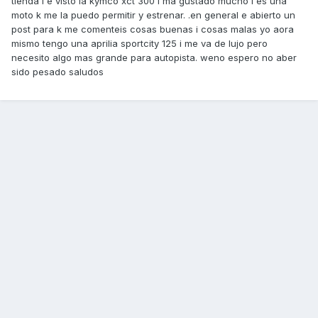
tienda i e visto la kymco xct 300 i ma gustado mucho i es una
moto k me la puedo permitir y estrenar. .en general e abierto un
post para k me comenteis cosas buenas i cosas malas yo aora
mismo tengo una aprilia sportcity 125 i me va de lujo pero
necesito algo mas grande para autopista. weno espero no aber
sido pesado saludos