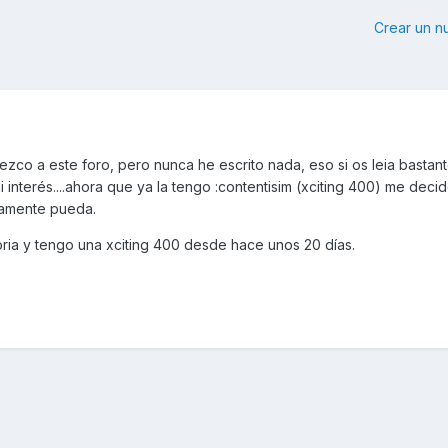
Crear un 
co a este foro, pero nunca he escrito nada, eso si os leia bastant
interés....ahora que ya la tengo :contentisim (xciting 400) me deci
namente pueda.
oria y tengo una xciting 400 desde hace unos 20 días.