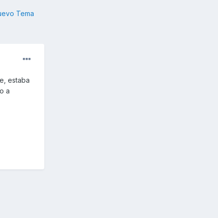
nuevo Tema
e, estaba
do a