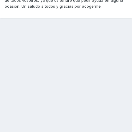
de todos vosotros, ya que os tendré que pedir ayuda en alguna
ocasión. Un saludo a todos y gracias por acogerme.