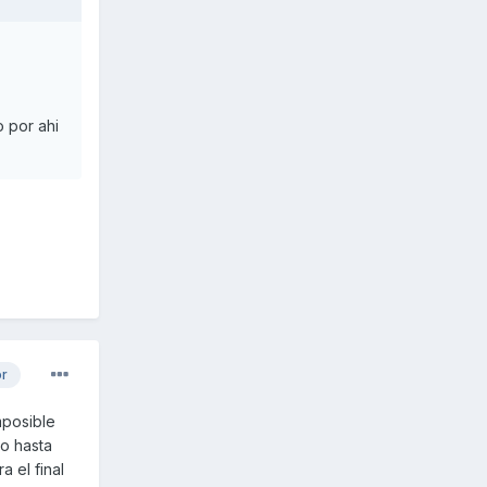
o por ahi
or
imposible
do hasta
 el final