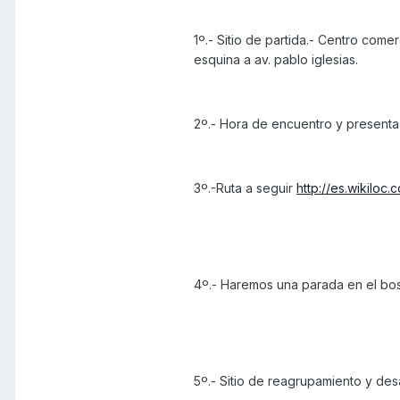
1º.- Sitio de partida.- Centro come
esquina a av. pablo iglesias.
2º.- Hora de encuentro y presentac
3º.-Ruta a seguir
http://es.wikiloc
4º.- Haremos una parada en el bos
5º.- Sitio de reagrupamiento y desa