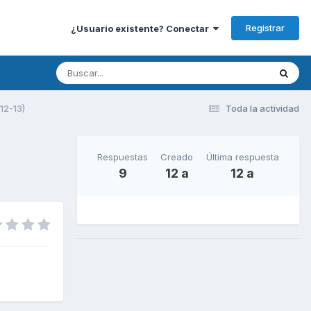
Registrar
¿Usuario existente? Conectar
12-13)
Toda la actividad
Respuestas
Creado
Última respuesta
9
12 a
12 a