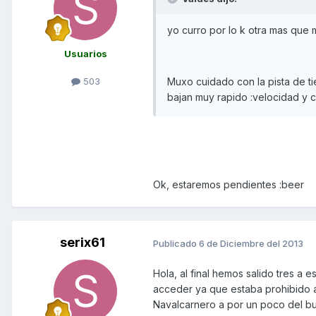
yo curro por lo k otra mas que me p
Usuarios
503
Muxo cuidado con la pista de ti
bajan muy rapido :velocidad y co
Ok, estaremos pendientes :beer
serix61
Publicado
6 de Diciembre del 2013
Hola, al final hemos salido tres a es
acceder ya que estaba prohibido a
Navalcarnero a por un poco del bue