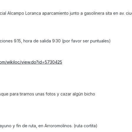
rcial Alcampo Loranca aparcamiento junto a gasolinera sita en av. ciu
iones 9.15, hora de salida 9:30 (por favor ser puntuales)
.com/wikiloc/view.do?id=5730425
que para tirarnos unas fotos y cazar algún bicho
yuno y fin de ruta, en Arroromolinos. (ruta cortita)