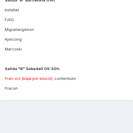
Salida "A" Barcelona 09h:
botellax
FJSG
Miguelangelson
Kymcong
Marcoski
Salida "B" Sabadell 09:30h:
Fran-xct (baja por boicot)
:contentisim
Fracon