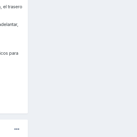
 el trasero
adelantar,
icos para