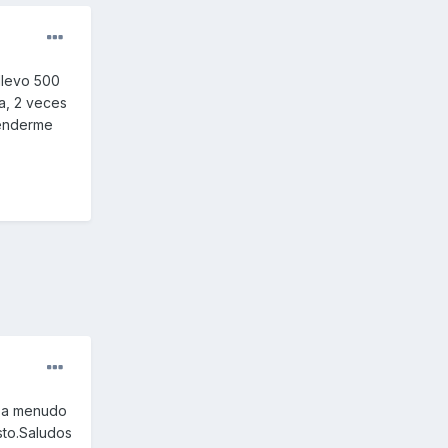
llevo 500
a, 2 veces
tenderme
o a menudo
isto.Saludos