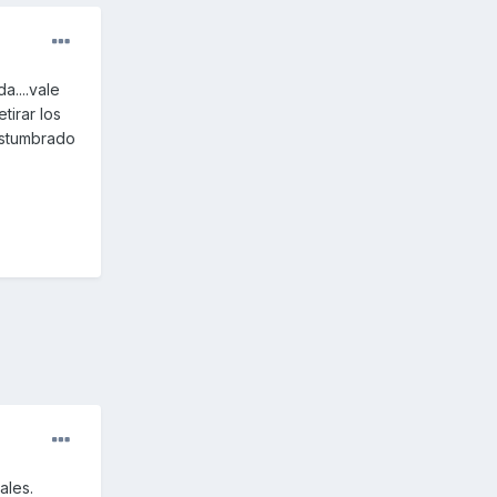
....vale
tirar los
costumbrado
ales.