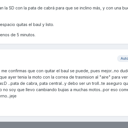
 la SD con la pata de cabrá para que se inclino más, y con una bu
spacio quitas el baul y listo.
menos de 5 minutos.
Aut
.si me confirmas que con quitar el baul se puede, pues mejor...no du
e ayer tenia la moto con la correa de trasmision al "aire" para ver
s:D ...pata de cabra, pata central...y debo ser un troll...te aseguro 
ato no soy que llevo cambiando bujias a muchas motos...por eso co
rno...jeje