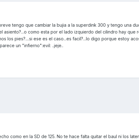
eve tengo que cambiar la bujia a la superdink 300 y tengo una duda
l asiento?...o como esta por el lado izquierdo del cilindro hay que re
 los pies?....si ese es el caso...es facil?...lo digo porque estoy a
rece un "infierno":evil: ..jeje..
recho como en la SD de 125. No te hace falta quitar el baul ni los later