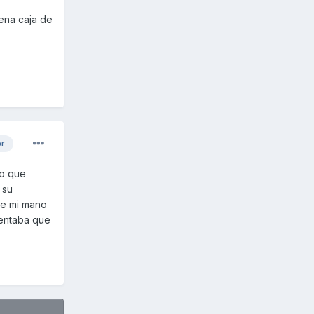
ena caja de
or
do que
 su
que mi mano
mentaba que