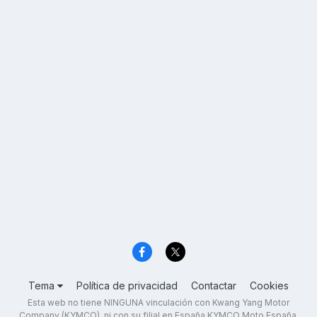
Tema
Política de privacidad
Contactar
Cookies
Esta web no tiene NINGUNA vinculación con Kwang Yang Motor
Company (KYMCO), ni con su filial en España KYMCO Moto España,