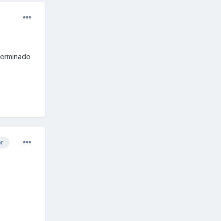
terminado
or