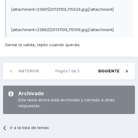
[attachment=23661]20131109_115524.jpg[/attachment]
[attachment=23662]20131109_115106.jpg[/attachment]
Genial la salida, repito cuando queráis.
ANTERIOR
Página 1 de 3
SIGUIENTE
Archivado
Este tema ahora está archivado y cerrado a otras
respuestas.
Ir a la lista de temas