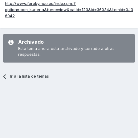
http://www.forokymco.es/index.php?
option=com_kunena&func=view&catid=123&id=36034&Itemid=0#3
6042
Archivado
Este tema ahora está archivado y cerrado a otras
respuestas.
Ir a la lista de temas