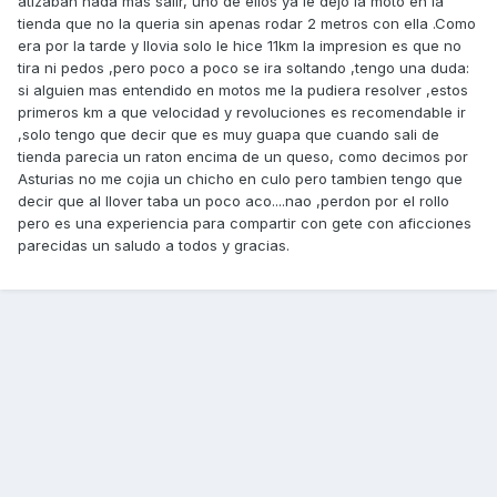
atizaban nada mas salir, uno de ellos ya le dejo la moto en la
tienda que no la queria sin apenas rodar 2 metros con ella .Como
era por la tarde y llovia solo le hice 11km la impresion es que no
tira ni pedos ,pero poco a poco se ira soltando ,tengo una duda:
si alguien mas entendido en motos me la pudiera resolver ,estos
primeros km a que velocidad y revoluciones es recomendable ir
,solo tengo que decir que es muy guapa que cuando sali de
tienda parecia un raton encima de un queso, como decimos por
Asturias no me cojia un chicho en culo pero tambien tengo que
decir que al llover taba un poco aco....nao ,perdon por el rollo
pero es una experiencia para compartir con gete con aficciones
parecidas un saludo a todos y gracias.