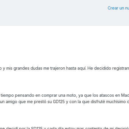
Crear un 
 y mis grandes dudas me trajeron hasta aquí. He decidido registra
e tiempo pensando en comprar una moto, ya que los atascos en Mad
 un amigo que me prestó su GD125 y con la que disfruté muchísimo d
e decidí por la SD125 y cada día estoy mas contento de mi decisió