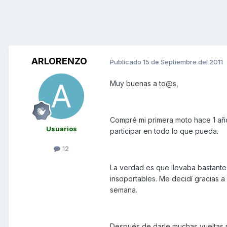
ARLORENZO
Publicado
15 de Septiembre del 2011
Muy buenas a to@s,
Compré mi primera moto hace 1 año
Usuarios
participar en todo lo que pueda.
12
La verdad es que llevaba bastant
insoportables. Me decidí gracias a
semana.
Después de darle muchas vueltas m