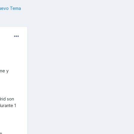
nuevo Tema
rme y
rid son
urante 1
n.